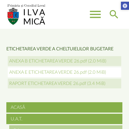
menu
search
Keywords
SEARCH
ETICHETAREA VERDE A CHELTUIELILOR BUGETARE
ANEXA B ETICHETAREA VERDE 26.pdf
(2.0 MiB)
ANEXA E ETICHETAREA VERDE 26.pdf
(2.0 MiB)
RAPORT ETICHETAREA VERDE 26.pdf
(3.4 MiB)
ACASĂ
Skip
U.A.T.
navigation