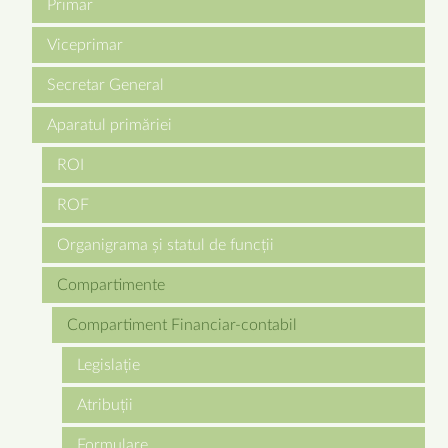
Primar
Viceprimar
Secretar General
Aparatul primăriei
ROI
ROF
Organigrama și statul de funcții
Compartimente
Compartiment Financiar-contabil
Legislație
Atribuții
Formulare