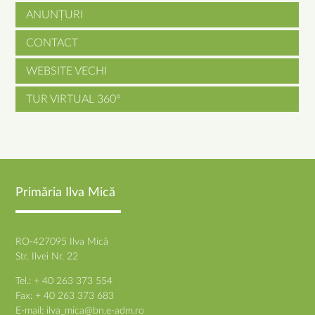
ANUNȚURI
CONTACT
WEBSITE VECHI
TUR VIRTUAL 360°
Primăria Ilva Mică
RO-427095 Ilva Mică
Str. Ilvei Nr. 22
Tel.: + 40 263 373 554
Fax: + 40 263 373 683
E-mail:
ilva_mica@bn.e-adm.ro