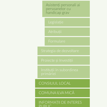
Asistenți personali ai
persoanelor cu
handicap grav
Legislație
Atribuții
Formulare
Strategia de dezvoltare
Proiecte și Investiții
Instituții în subordinea
primăriei
CONSILIUL LOCAL
COMUNA ILVA MICĂ
INFORMAȚII DE INTERES
PUBLIC