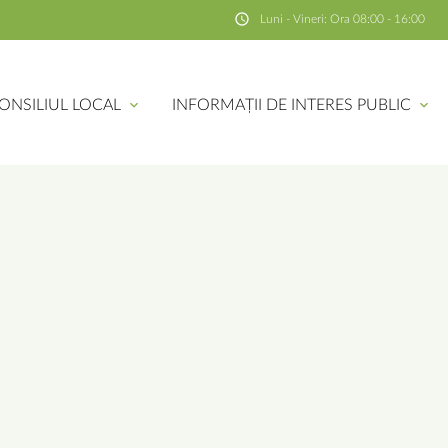
schedule
Luni - Vineri: Ora 08:00 - 16:00
ONSILIUL LOCAL
expand_more
INFORMAȚII DE INTERES PUBLIC
expand_more