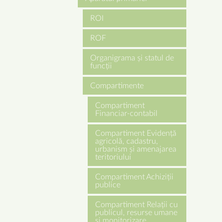
ROI
ROF
Organigrama și statul de
funcții
Compartimente
Compartiment
Financiar-contabil
Compartiment Evidență
agricolă, cadastru,
urbanism și amenajarea
teritoriului
Compartiment Achiziții
publice
Compartiment Relații cu
publicul, resurse umane
și monitorizare