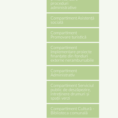
proceduri
administrative
Compartiment Asistență
socială
Compartiment
Promovare turistică
Compartiment
Implementare proiecte
finanțate din fonduri
externe nerambursabile
Compartiment
Administrativ
Compartiment Serviciul
public de deszăpezire,
întreținere drumuri și
spații verzi
Compartiment Cultură -
Biblioteca comunală