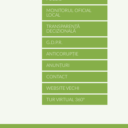
MONITORUL OFICIAL
LOCAL
TRANSPARENȚĂ
DECIZIONALĂ
G.D.P.R.
ANTICORUPȚIE
ANUNȚURI
CONTACT
WEBSITE VECHI
TUR VIRTUAL 360°