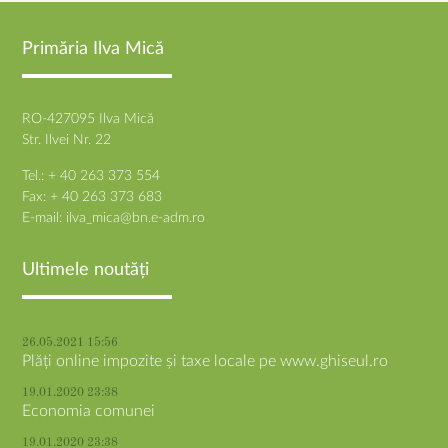
Primăria Ilva Mică
RO-427095 Ilva Mică
Str. Ilvei Nr. 22
Tel.: + 40 263 373 554
Fax: + 40 263 373 683
E-mail:
ilva_mica@bn.e-adm.ro
Ultimele noutăți
26.05.2021 15:56
Plăți online impozite și taxe locale pe www.ghiseul.ro
19.01.2020 23:38
Economia comunei
19.01.2020 23:38