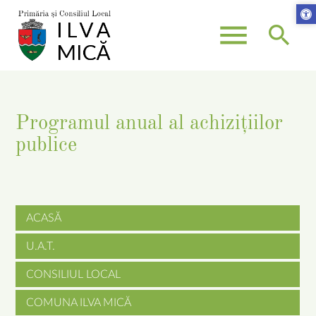
menu
search
Keywords
SEARCH
Programul anual al achizițiilor
publice
ACASĂ
Skip
U.A.T.
navigation
CONSILIUL LOCAL
COMUNA ILVA MICĂ