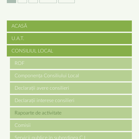
ACASĂ
Skip
U.A.T.
navigation
CONSILIUL LOCAL
ROF
Componența Consiliului Local
Declarații avere consilieri
Declarații interese consilieri
Rapoarte de activitate
Comisii
Servicii publice în subordinea C.L.